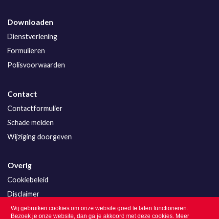
Downloaden
Dienstverlening
Formulieren
Polisvoorwaarden
Contact
Contactformulier
Schade melden
Wijziging doorgeven
Overig
Cookiebeleid
Disclaimer
Privacy
Wij gebruiken cookies om onze website goed te laten functioneren.
Bezoek je onze website, dan ga je akkoord met deze cookies.
Meer