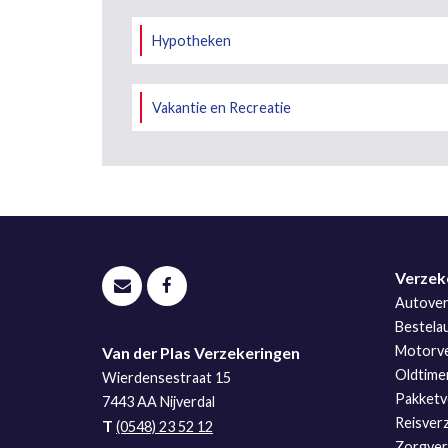
Hypotheken
Vakantie en Recreatie
Verzek
Autover
Bestela
Motorve
Van der Plas Verzekeringen
Oldtime
Wierdensestraat 15
Pakketv
7443 AA
Nijverdal
Reisver
T
(0548) 23 52 12
Zorgverz