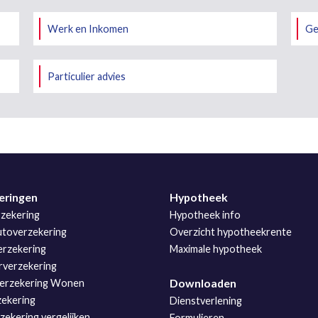
Werk en Inkomen
Ge
Particulier advies
eringen
Hypotheek
zekering
Hypotheek info
utoverzekering
Overzicht hypotheekrente
rzekering
Maximale hypotheek
rverzekering
Downloaden
erzekering Wonen
zekering
Dienstverlening
ekering vergelijken
Formulieren