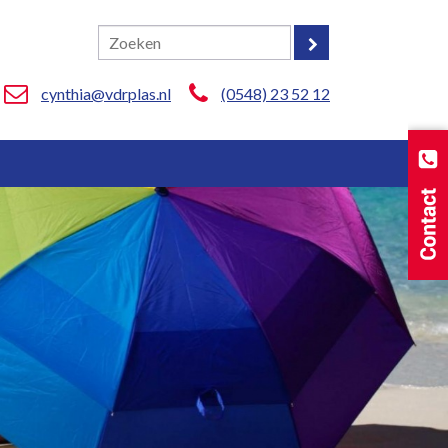
cynthia@vdrplas.nl
(0548) 23 52 12