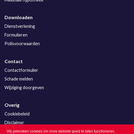
Downloaden
Dienstverlening
Formulieren
Polisvoorwaarden
Contact
Contactformulier
Schade melden
Wijziging doorgeven
Overig
Cookiebeleid
Disclaimer
Privacy
Wij gebruiken cookies om onze website goed te laten functioneren.