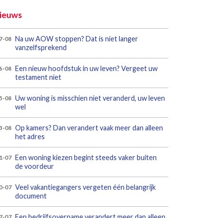
ieuws
Na uw AOW stoppen? Dat is niet langer
7-08
vanzelfsprekend
Een nieuw hoofdstuk in uw leven? Vergeet uw
6-08
testament niet
Uw woning is misschien niet veranderd, uw leven
5-08
wel
Op kamers? Dan verandert vaak meer dan alleen
3-08
het adres
Een woning kiezen begint steeds vaker buiten
1-07
de voordeur
Veel vakantiegangers vergeten één belangrijk
0-07
document
Een bedrijfsovername verandert meer dan alleen
7-07