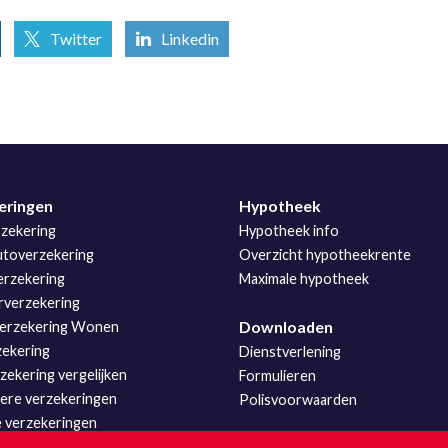
Twitter
Linkedin
eringen
Hypotheek
zekering
Hypotheek info
utoverzekering
Overzicht hypotheekrente
rzekering
Maximale hypotheek
rverzekering
Downloaden
erzekering Wonen
zekering
Dienstverlening
ekering vergelijken
Formulieren
iere verzekeringen
Polisvoorwaarden
e verzekeringen