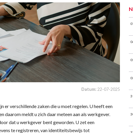
N
0
0
0
0
Datum:
22-07-2025
3
jn er verschillende zaken die u moet regelen. U heeft een
en daarom meldt u zich daar meteen aan als werkgever.
3
oor dat u werkgever bent geworden. U zet een
ens te registreren, van identiteitsbewijs tot
2