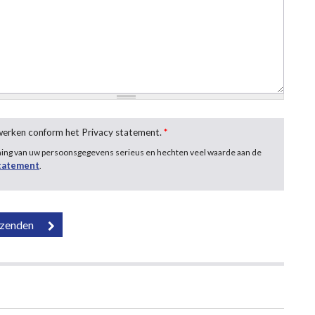
rwerken conform het Privacy statement.
*
ming van uw persoonsgegevens serieus en hechten veel waarde aan de
statement
.