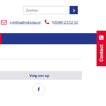
cynthia@vdrplas.nl
(0548) 23 52 12
Volg ons op