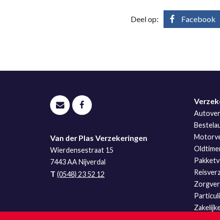
Deel op:
Facebook
Verzek
Autover
Bestela
Motorve
Van der Plas Verzekeringen
Oldtime
Wierdensestraat 15
Pakketv
7443 AA
Nijverdal
Reisver
T
(0548) 23 52 12
Zorgverz
Particul
Zakelijk