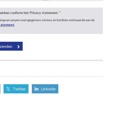
rwerken conform het Privacy statement.
*
ming van uw persoonsgegevens serieus en hechten veel waarde aan de
statement
.
Twitter
Linkedin