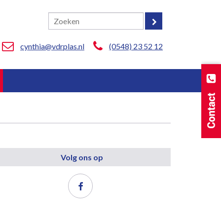
cynthia@vdrplas.nl
(0548) 23 52 12
Volg ons op